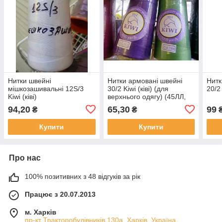
Нитки швейні
Нитки армовані швейні
Нитк
мішкозашивальні 12S/3
30/2 Kiwi (ківі) (для
20/2 
Kiwi (ківі)
верхнього одягу) (45ЛЛ,
28S/2) (3000 ярдів)
94,20
65,30
99
₴
₴
Купити
Купити
Про нас
100% позитивних з 48 відгуків за рік
Працює з 20.07.2013
м. Харків
пр-кт Тракторобудівників,130а, Харків, Україна