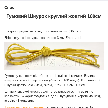
Опис
Гумовий Шнурок круглий жовтий 100см
Шнурки продаються від половини пачки (36 пар)!
Якісні взуттєві шнурки товщиною 3 мм Еластичні.
Гумові, у синтетичній обплетенні, плівкові кінчики. Велика
колірна гамма і асортимент (близько 100 видів). В наявності
шнурки довжиною 70см, 80см, 90см, 100см, 120см.
Шнурки високої якості, самі не розв'язуються і у вузлі не
ковзають. Використовуються для шнурування черевиків, кед,
кросівок і мокасин.
Купити інші види шнурків
, а також і інші види товарів Ви