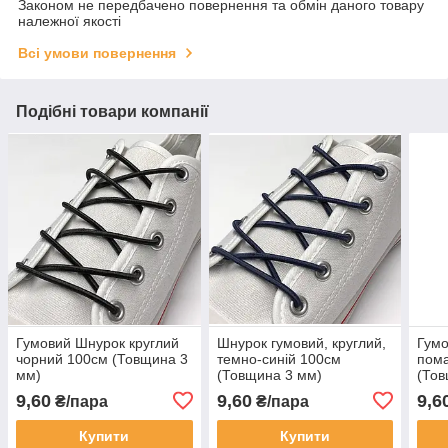
Законом не передбачено повернення та обмін даного товару
належної якості
Всі умови повернення
Подібні товари компанії
Гумовий Шнурок круглий
Шнурок гумовий, круглий,
Гумо
чорний 100см (Товщина 3
темно-синій 100см
пом
мм)
(Товщина 3 мм)
(Тов
9,60
9,60
9,6
₴/пара
₴/пара
Купити
Купити