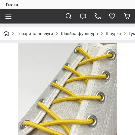
Голка
Товари та послуги
Швейна фурнітура
Шнурки
Гу