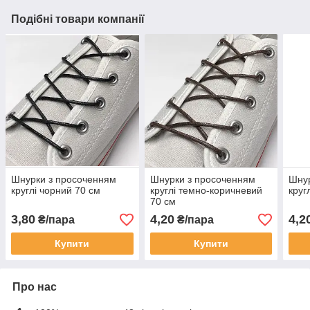
Подібні товари компанії
Шнурки з просоченням
Шнурки з просоченням
Шнур
круглі чорний 70 см
круглі темно-коричневий
круг
70 см
3,80
4,20
4,2
₴/пара
₴/пара
Купити
Купити
Про нас