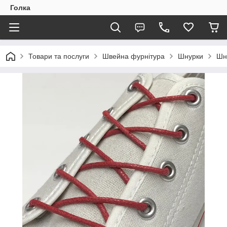
Голка
Товари та послуги
Швейна фурнітура
Шнурки
Шн