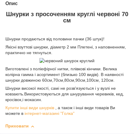
Опис
Шнурки з просоченням круглі червоні 70
см
Шнурки продаються від половини пачки (36 штук)!
Якісні взуттєві шнурки, діаметр 2 мм Плетені, з наповненням,
практично не тягнуться.
Виготовлені з поліефірної нитки, плівкові кінчики. Велика
колірна гамма і асортимент (близько 100 видів). В наявності
шнурки довжиною 60см,70см,80см,90см,100см, 120см.
Шнурки високої якості, самі не розв'язуються і у вузлі не
ковзають.Використовуються для шнурування черевиків, кед,
кросівок,і мокасин.
Купити інші види шнурків
, а також і інші види товарів Ви
можете в
інтернет-магазині "Голка"
Приховати