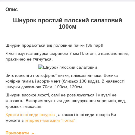
Опис
Шнурок простий плоский салатовий
100см
Шнурки продаються від половини пачки (36 пар)!
Якісні взуттєві шнурки шириною 7 мм Плетені, з наповненням,
практично не тягнуться.
Виготовлені з поліефірної нитки, плівкові кінчики. Велика
колірна гамма і асортимент (близько 100 видів). В наявності
шнурки довжиною 70см, 100см, 120см.
Шнурки високої якості, самі не розв'язуються і у вузлі не
ковзають. Використовуються для шнурування черевиків, кед,
кросівок і мокасин.
Купити інші види шнурків
, а також і інші види товарів Ви
можете в
інтернет-магазині "Голка"
Приховати