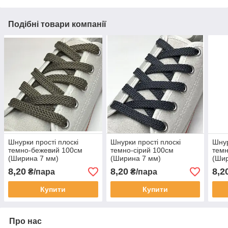
Подібні товари компанії
Шнурки прості плоскі
Шнурки прості плоскі
Шнур
темно-бежевий 100см
темно-сірий 100см
темн
(Ширина 7 мм)
(Ширина 7 мм)
(Шир
8,20
8,20
8,2
₴/пара
₴/пара
Купити
Купити
Про нас