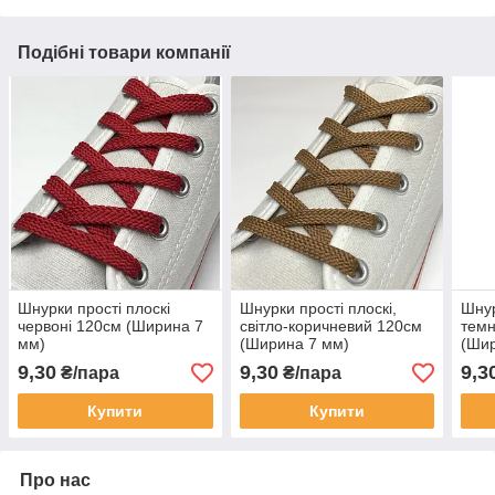
Подібні товари компанії
Шнурки прості плоскі
Шнурки прості плоскі,
Шнур
червоні 120см (Ширина 7
світло-коричневий 120см
темн
мм)
(Ширина 7 мм)
(Шир
9,30
9,30
9,3
₴/пара
₴/пара
Купити
Купити
Про нас