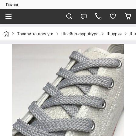
Голка
Товари та послуги
Швейна фурнітура
Шнурки
Шн