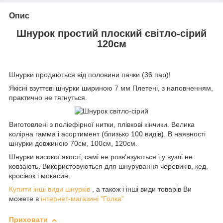
Опис
Шнурок простий плоский світло-сірий
120см
Шнурки продаються від половини пачки (36 пар)!
Якісні взуттєві шнурки шириною 7 мм Плетені, з наповненням,
практично не тягнуться.
Виготовлені з поліефірної нитки, плівкові кінчики. Велика
колірна гамма і асортимент (близько 100 видів). В наявності
шнурки довжиною 70см, 100см, 120см.
Шнурки високої якості, самі не розв'язуються і у вузлі не
ковзають. Використовуються для шнурування черевиків, кед,
кросівок і мокасин.
Купити інші види шнурків
, а також і інші види товарів Ви
можете в
інтернет-магазині "Голка"
Приховати