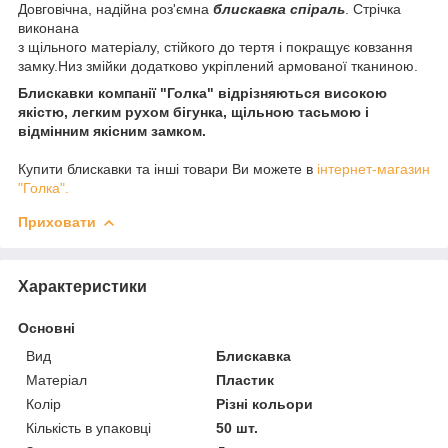
Довговічна, надійна роз'ємна
блискавка спіраль
. Стрічка
виконана
з щільного матеріалу, стійкого до тертя і покращує ковзання
замку.Низ змійки додатково укріплений армованої тканиною.
Блискавки компанії "Голка" відрізняються високою
якістю, легким рухом бігунка, щільною тасьмою і
відмінним якісним замком.
Купити блискавки та інші товари Ви можете в
інтернет-магазин
"Голка".
Приховати
Характеристики
Основні
Вид
Блискавка
Матеріал
Пластик
Колір
Різні кольори
Кількість в упаковці
50 шт.