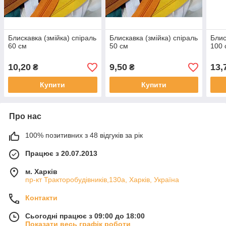
Блискавка (змійка) спіраль
Блискавка (змійка) спіраль
Блис
60 см
50 см
100 
10,20
9,50
13,
₴
₴
Купити
Купити
Про нас
100% позитивних з 48 відгуків за рік
Працює з 20.07.2013
м. Харків
пр-кт Тракторобудівників,130а, Харків, Україна
Контакти
Сьогодні працює з 09:00 до 18:00
Показати весь графік роботи