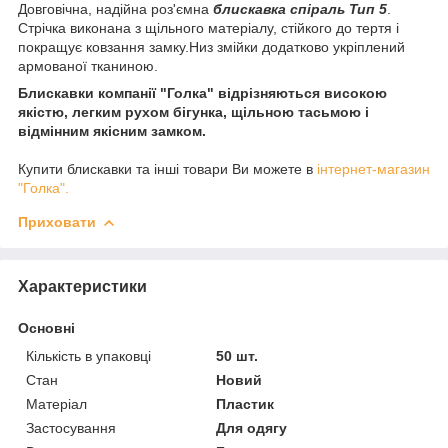
Довговічна, надійна роз'ємна
блискавка спіраль Тип 5
.
Стрічка виконана з щільного матеріалу, стійкого до тертя і
покращує ковзання замку.Низ змійки додатково укріплений
армованої тканиною.
Блискавки компанії "Голка" відрізняються високою
якістю, легким рухом бігунка, щільною тасьмою і
відмінним якісним замком.
Купити блискавки та інші товари Ви можете в
інтернет-магазин
"Голка".
Приховати
Характеристики
Основні
Кількість в упаковці
50 шт.
Стан
Новий
Матеріал
Пластик
Застосування
Для одягу