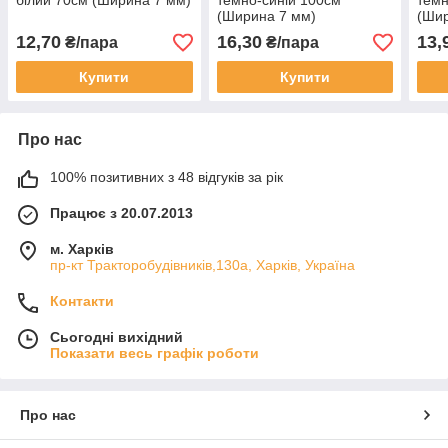
білий 70см (Ширина 7 мм)
темно-синій 100см
темн
(Ширина 7 мм)
(Шир
12,70
16,30
13,
₴/пара
₴/пара
Купити
Купити
Про нас
100% позитивних з 48 відгуків за рік
Працює з 20.07.2013
м. Харків
пр-кт Тракторобудівників,130а, Харків, Україна
Контакти
Сьогодні вихідний
Показати весь графік роботи
Про нас