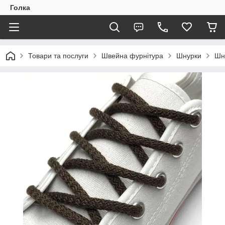
Голка
Товари та послуги
Швейна фурнітура
Шнурки
Шн