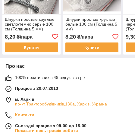
Шнурки простые круглые
Шнурки простые круглые
Шнур
светло/темно серые 100
белые 100 см (Толщина 5
черн
см (Толщина 5 мм)
мм)
(Тол
8,20
8,20
9,3
₴/пара
₴/пара
Купити
Купити
Про нас
100% позитивних з 49 відгуків за рік
Працює з 20.07.2013
м. Харків
пр-кт Тракторобудівників,130а, Харків, Україна
Контакти
Сьогодні працює з 09:00 до 18:00
Показати весь графік роботи