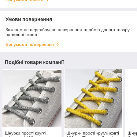
Умови повернення
Законом не передбачено повернення та обмін даного товару
належної якості
Всі умови повернення
Подібні товари компанії
Шнурки прості круглі
Шнурки прості круглі жовті
Шнур