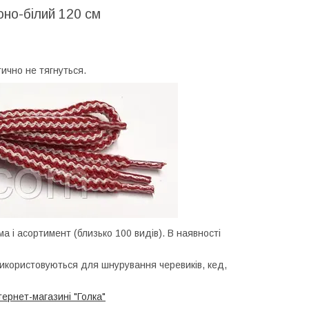
оно-білий 120 см
тично не тягнуться.
мма і асортимент (близько 100 видів). В наявності
. Використовуються для шнурування черевиків, кед,
тернет-магазині "Голка"