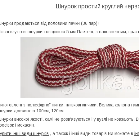
Шнурок простий круглий черв
нурки продаються від половини пачки (36 пар)!
кісні взуттєві шнурки товщиною 5 мм Плетені, з наповненням, прак
иготовлені з поліефірної нитки, плівкові кінчики. Велика колірна га
нурки довжиною 100см, 120см.
нурки високої якості, самі не розв'язуються і у вузлі не ковзають
росівок і мокасин.
упити інші види шнурків
, а також і інші види товарів Ви можете в
ін