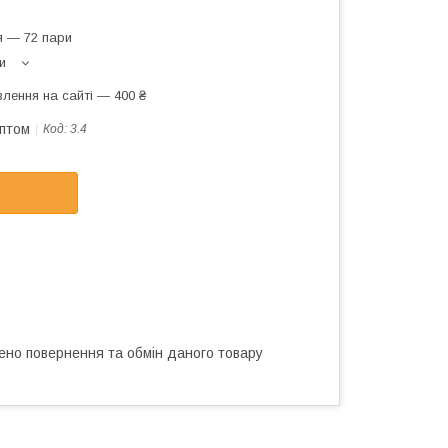
я — 72 пари
и
лення на сайті — 400 ₴
оптом
Код:
3.4
ено повернення та обмін даного товару