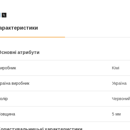
арактеристики
Основні атрибути
иробник
Kiwi
раїна виробник
Україна
олір
Червони
Товщина
5 мм
Користувальницькі характеристики