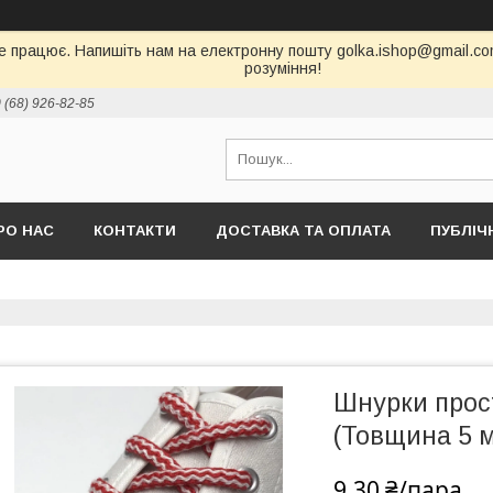
е працює. Напишіть нам на електронну пошту golka.ishop@gmail.com,
розуміння!
 (68) 926-82-85
РО НАС
КОНТАКТИ
ДОСТАВКА ТА ОПЛАТА
ПУБЛІЧ
Шнурки прост
(Товщина 5 
9,30 ₴/пара