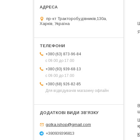
пр-кт Тракторобудівників,130а,
Ш
Харків, Україна
Я
+380 (63) 873-96-84
с 09.00 до 17.00
+380 (93) 939-68-13
с 09.00 до 17.00
+380 (68) 926-82-85
Для відвідувачів магазину офлайн
В
ш
Ш
golka.ishop@gmail.com
к
+380939396813
К