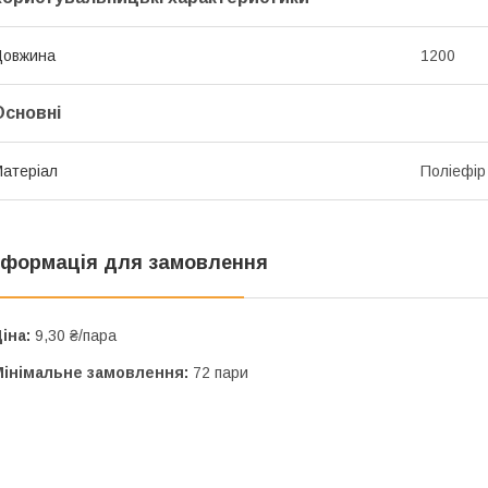
Довжина
1200
Основні
атеріал
Поліефір
нформація для замовлення
іна:
9,30 ₴/пара
Мінімальне замовлення:
72 пари