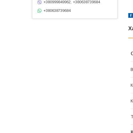
+380999849962, +380638739684
+380638739684
Х
В
К
К