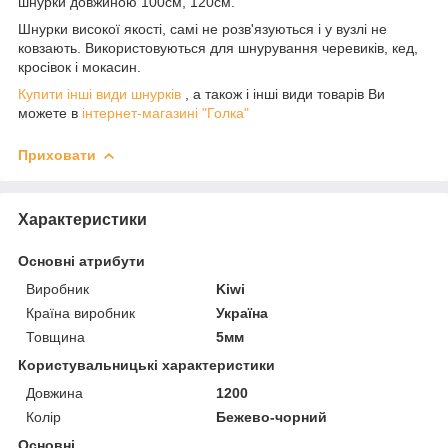
шнурки довжиною 100см, 120см.
Шнурки високої якості, самі не розв'язуються і у вузлі не
ковзають. Використовуються для шнурування черевиків, кед,
кросівок і мокасин.
Купити інші види шнурків
, а також і інші види товарів Ви
можете в
інтернет-магазині "Голка"
Приховати
Характеристики
Основні атрибути
Виробник
Kiwi
Країна виробник
Україна
Товщина
5мм
Користувальницькі характеристики
Довжина
1200
Колір
Бежево-чорний
Основні