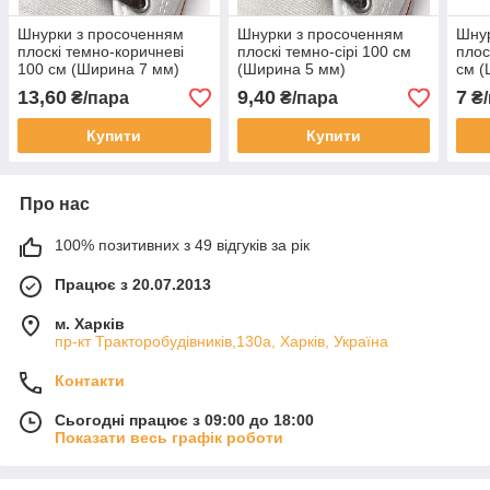
Шнурки з просоченням
Шнурки з просоченням
Шнур
плоскі темно-коричневі
плоскі темно-сірі 100 см
плос
100 см (Ширина 7 мм)
(Ширина 5 мм)
см (
13,60
9,40
7
₴/пара
₴/пара
₴/
Купити
Купити
Про нас
100% позитивних з 49 відгуків за рік
Працює з 20.07.2013
м. Харків
пр-кт Тракторобудівників,130а, Харків, Україна
Контакти
Сьогодні працює з 09:00 до 18:00
Показати весь графік роботи