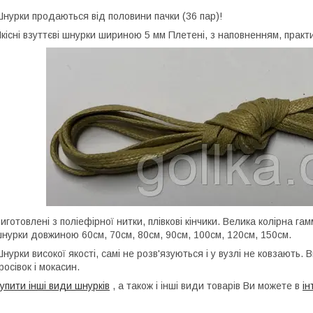
нурки продаються від половини пачки (36 пар)!
кісні взуттєві шнурки шириною 5 мм Плетені, з наповненням, практ
иготовлені з поліефірної нитки, плівкові кінчики. Велика колірна га
нурки довжиною 60см, 70см, 80см, 90см, 100см, 120см, 150см.
нурки високої якості, самі не розв'язуються і у вузлі не ковзають
росівок і мокасин.
упити інші види шнурків
, а також і інші види товарів Ви можете в
ін