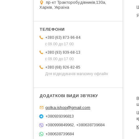
пр-кт Тракторобудівників,130а,
Ш
Харків, Україна
Я
+380 (63) 873-96-84
с 09.00 до 17.00
+380 (93) 939-68-13
с 09.00 до 17.00
+380 (68) 926-82-85
Для відвідувачів магазину офлайн
В
ш
golka.ishop@gmail.com
Ш
+380939396813
к
+380999849962, +380638739684
К
+380638739684