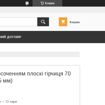
Кошик
Кошик
НИЙ ДОГОВІР
соченням плоскі гірчиця 70
5 мм)
я — 72 пари