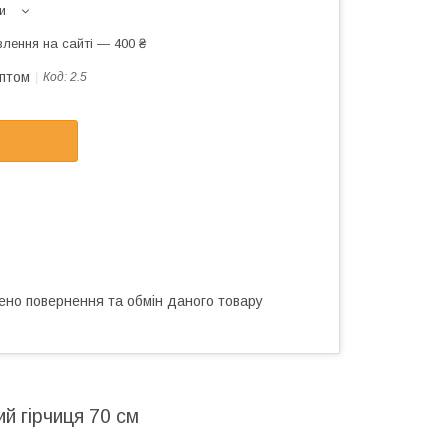
и
лення на сайті — 400 ₴
оптом
Код:
2.5
ено повернення та обмін даного товару
й гірчиця 70 см