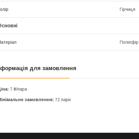
олір
Гірчиця
Основні
атеріал
Поліефір
нформація для замовлення
іна:
7 ₴/пара
Мінімальне замовлення:
72 пари