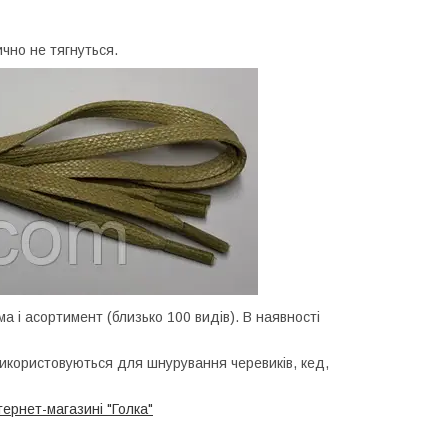
ично не тягнуться.
мма і асортимент (близько 100 видів). В наявності
. Використовуються для шнурування черевиків, кед,
тернет-магазині "Голка"