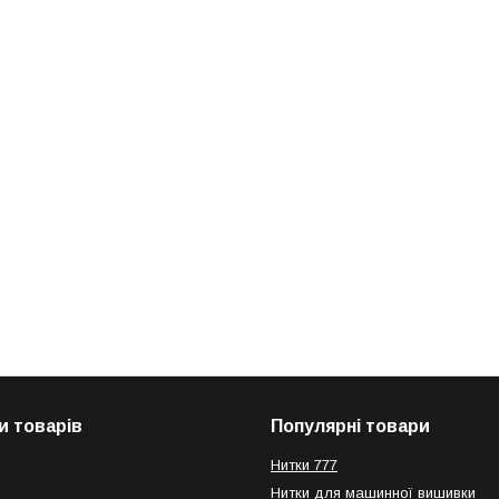
и товарів
Популярні товари
Нитки 777
Нитки для машинної вишивки