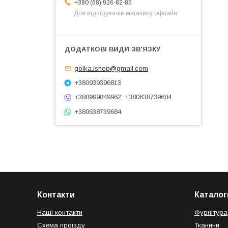
+380 (68) 926-82-85
Для відвідувачів магазину офлайн
golka.ishop@gmail.com
+380939396813
+380999849962, +380638739684
+380638739684
Контакти
Каталог
Наші контакти
Фурнітура
Схема проїзду
Тканини