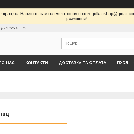
е працює. Напишіть нам на електронну пошту golka.ishop@gmail.com,
розуміння!
 (68) 926-82-85
РО НАС
КОНТАКТИ
ДОСТАВКА ТА ОПЛАТА
ПУБЛІЧ
пиці